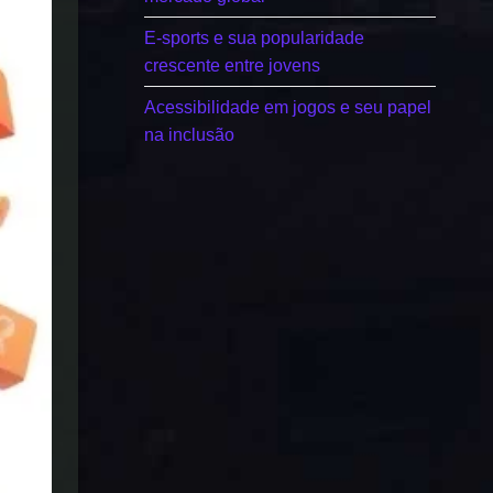
E-sports e sua popularidade
crescente entre jovens
Acessibilidade em jogos e seu papel
na inclusão