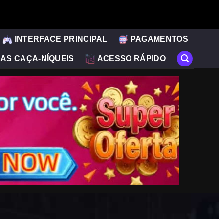
INTERFACE PRINCIPAL
PAGAMENTOS
AS CAÇA-NÍQUEIS
ACESSO RÁPIDO