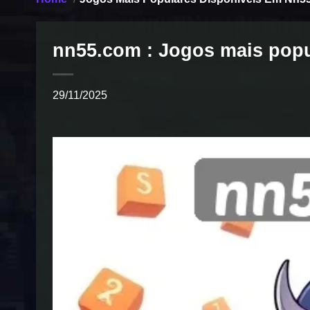
nn55.com : Jogos mais pop
29/11/2025