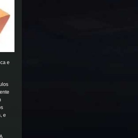
ica e
ulos
mente
m
os
, e
 A