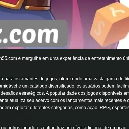
nn55.com e mergulhe em uma experiência de entretenimento ún
 para os amantes de jogos, oferecendo uma vasta gama de tít
migável e um catálogo diversificado, os usuários podem facil
desafios estratégicos. A popularidade dos jogos disponíveis e
ente atualiza seu acervo com os lançamentos mais recentes e 
dem explorar diferentes categorias, como ação, RPG, esportes
ou outros jogadores online traz um nível adicional de emoção.