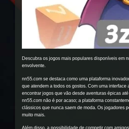
Descubra os jogos mais populares disponíveis em 
envolvente.
nn55.com se destaca como uma plataforma inovadora
que atendem a todos os gostos. Com uma interface a
encontrar jogos que vão desde aventuras épicas até 
nn55.com não é por acaso; a plataforma constantem
clássicos que nunca saem de moda. Os jogadores po
muito mais.
Além disso, a possibilidade de competir com amigos 